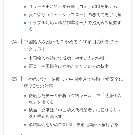
リサーチ不足で不良在庫（ゴミ）の山を抱える
資金繰り（キャッシュフロー）の悪化で黒字倒産
トラブル対応や検品作業を一人で抱え込み疲弊す
る
中国輸入を続ける？やめる？10項目の判断チェ
ックリスト
中国輸入を続けて成功しやすい人の特徴
正直、中国輸入はやめた方がいい人の特徴
「やめとけ」を覆して中国輸入で失敗せず安全に
稼ぐ3つの対策
徹底したデータ分析（有料ツール）で「感覚仕入
れ」を捨てる
検品・交渉は「中国輸入代行業者」に任せてリス
クと手間を減らす
単純転売をやめてOEM・差別化商品へ移行する