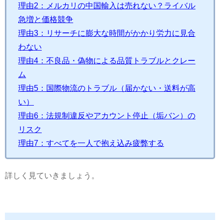
理由2：メルカリの中国輸入は売れない？ライバル
急増と価格競争
理由3：リサーチに膨大な時間がかかり労力に見合
わない
理由4：不良品・偽物による品質トラブルとクレー
ム
理由5：国際物流のトラブル（届かない・送料が高
い）
理由6：法規制違反やアカウント停止（垢バン）の
リスク
理由7：すべてを一人で抱え込み疲弊する
詳しく見ていきましょう。