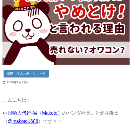
基礎・仕入れ先・リサーチ
2026年7月13日
こんにちは！
中国輸入代行-誠（Makoto）
のパンダ社長こと酒井隆太
（
@makoto1688
）です＾＾