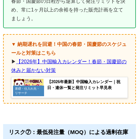
春節・国慶節の日程から逆算して発注リミットを決
め、常に1ヶ月以上の余裕を持った販売計画を立て
ましょう。
▼ 納期遅れを回避！中国の春節・国慶節のスケジュ
ールと対策はこちら
▶
【2026年】中国輸入カレンダー！春節・国慶節の
休みと届かない対策
【2026年最新】中国輸入カレンダー｜祝
日・連休一覧と発注リミット早見表
基礎・仕入れ先・
リサーチ
リスク⑦：最低発注量（MOQ）による過剰在庫