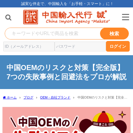
誠実な伴走で、中国輸入を「お手軽・スマート」に！
検索
ログイン
中国OEMのリスクと対策【完全版】
7つの失敗事例と回避法をプロが解説
ホーム
ブログ
OEM・自社ブランド
中国OEMのリスクと対策【完全
版】7つの失敗事例と回避法をプロが解説