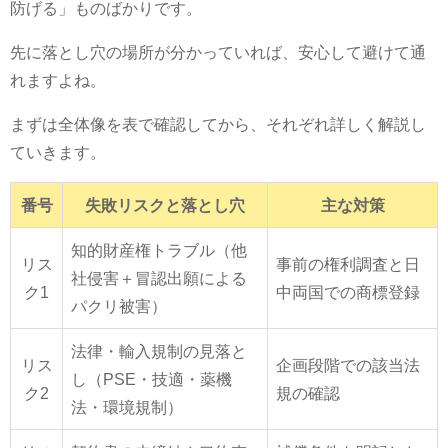
防げる」ものばかりです。
先に落とし穴の場所が分かっていれば、安心して避けて通
れますよね。
まずは全体像を表で確認してから、それぞれ詳しく解説し
ていきます。
番号
失敗リスクと落とし穴
主な対策
知的財産権トラブル（他
リス
事前の権利調査と日
社侵害＋冒認出願による
ク1
中両国での商標登録
パクリ被害）
法律・輸入規制の見落と
リス
企画段階での該当法
し（PSE・技適・薬機
ク2
規の確認
法・環境規制）