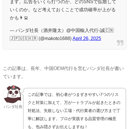
ます。広告をいくら打つのか、どのSNSで拡散して
いくのか。など考えておくことで成功確率が上がる
かも👨‍💻
— パンダ社長（酒井隆太）@中国輸入代行-誠🇨🇳
🇯🇵🇺🇸🇰🇷 (@makoto1688)
April 26, 2025
この記事は、長年、中国OEM代行を営むパンダ社長が書い
ています。
この記事では、初心者がつまずきやすい7つのリス
クと対策に加えて、万が一トラブルが起きたときの
パンダ社長
対処法、失敗しない工場・代行業者の選び方まで丁
寧に解説します。プロが実践する品質管理の極意
も、包み隠さずお伝えしますね！