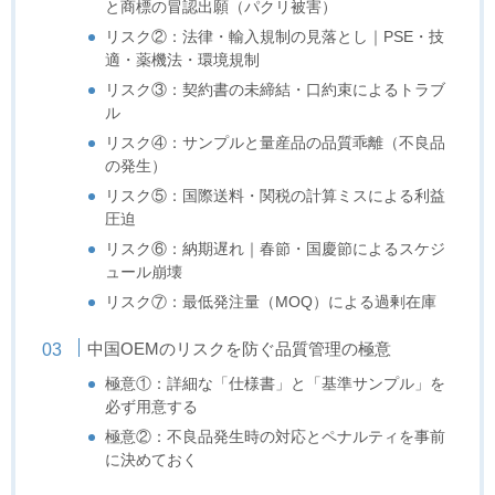
と商標の冒認出願（パクリ被害）
リスク②：法律・輸入規制の見落とし｜PSE・技
適・薬機法・環境規制
リスク③：契約書の未締結・口約束によるトラブ
ル
リスク④：サンプルと量産品の品質乖離（不良品
の発生）
リスク⑤：国際送料・関税の計算ミスによる利益
圧迫
リスク⑥：納期遅れ｜春節・国慶節によるスケジ
ュール崩壊
リスク⑦：最低発注量（MOQ）による過剰在庫
中国OEMのリスクを防ぐ品質管理の極意
極意①：詳細な「仕様書」と「基準サンプル」を
必ず用意する
極意②：不良品発生時の対応とペナルティを事前
に決めておく