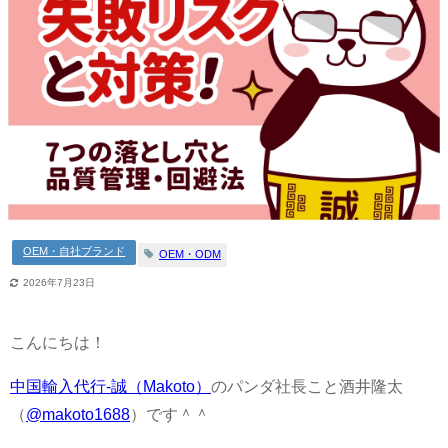
OEM・自社ブランド
OEM・ODM
2026年7月23日
こんにちは！
中国輸入代行-誠（Makoto）
のパンダ社長こと酒井隆太
（
@makoto1688
）です＾＾