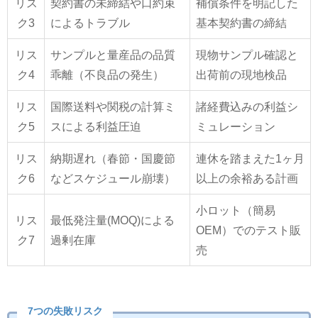
リス
契約書の未締結や口約束
補償条件を明記した
ク3
によるトラブル
基本契約書の締結
リス
サンプルと量産品の品質
現物サンプル確認と
ク4
乖離（不良品の発生）
出荷前の現地検品
リス
国際送料や関税の計算ミ
諸経費込みの利益シ
ク5
スによる利益圧迫
ミュレーション
リス
納期遅れ（春節・国慶節
連休を踏まえた1ヶ月
ク6
などスケジュール崩壊）
以上の余裕ある計画
小ロット（簡易
リス
最低発注量(MOQ)による
OEM）でのテスト販
ク7
過剰在庫
売
7つの失敗リスク