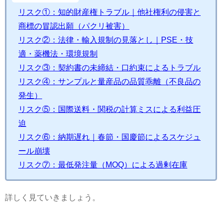
リスク①：知的財産権トラブル｜他社権利の侵害と
商標の冒認出願（パクリ被害）
リスク②：法律・輸入規制の見落とし｜PSE・技
適・薬機法・環境規制
リスク③：契約書の未締結・口約束によるトラブル
リスク④：サンプルと量産品の品質乖離（不良品の
発生）
リスク⑤：国際送料・関税の計算ミスによる利益圧
迫
リスク⑥：納期遅れ｜春節・国慶節によるスケジュ
ール崩壊
リスク⑦：最低発注量（MOQ）による過剰在庫
詳しく見ていきましょう。