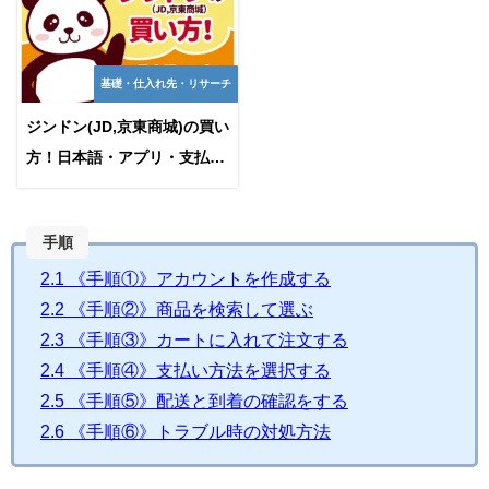
基礎・仕入れ先・リサーチ
ジンドン(JD,京東商城)の買い
方！日本語・アプリ・支払い
方法を解説
手順
2.1
《手順①》アカウントを作成する
2.2
《手順②》商品を検索して選ぶ
2.3
《手順③》カートに入れて注文する
2.4
《手順④》支払い方法を選択する
2.5
《手順⑤》配送と到着の確認をする
2.6
《手順⑥》トラブル時の対処方法