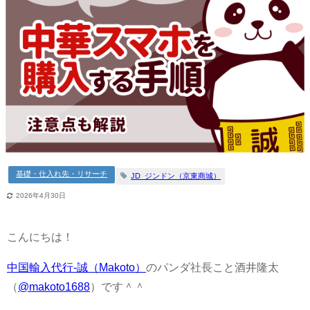
基礎・仕入れ先・リサーチ
JD_ジンドン（京東商城）
2026年4月30日
こんにちは！
中国輸入代行-誠（Makoto）
のパンダ社長こと酒井隆太
（
@makoto1688
）です＾＾