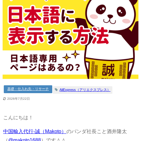
基礎・仕入れ先・リサーチ
AliExpress（アリエクスプレス）
2026年7月22日
こんにちは！
中国輸入代行-誠（Makoto）
のパンダ社長こと酒井隆太
（
@makoto1688
）です＾＾