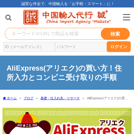
誠実な伴走で、中国輸入を「お手軽・スマート」に！
検索
ログイン
AliExpress(アリエク)の買い方！住
所入力とコンビニ受け取りの手順
ホーム
ブログ
基礎・仕入れ先・リサーチ
AliExpress(アリエク)の買い
方！住所入力とコンビニ受け取りの手順