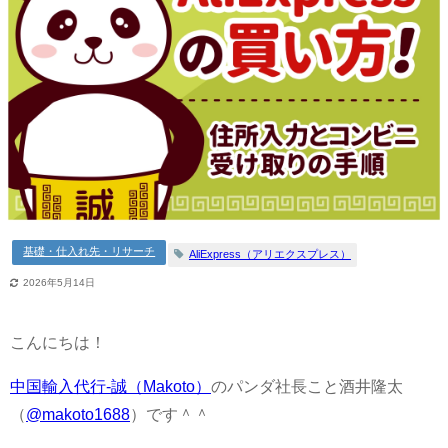
基礎・仕入れ先・リサーチ
AliExpress（アリエクスプレス）
2026年5月14日
こんにちは！
中国輸入代行-誠（Makoto）
のパンダ社長こと酒井隆太
（
@makoto1688
）です＾＾