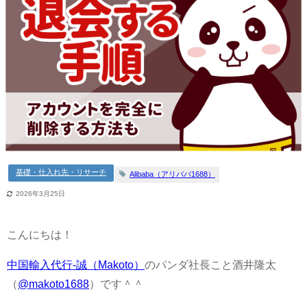
基礎・仕入れ先・リサーチ
Alibaba（アリババ1688）
2026年3月25日
こんにちは！
中国輸入代行-誠（Makoto）
のパンダ社長こと酒井隆太
（
@makoto1688
）です＾＾