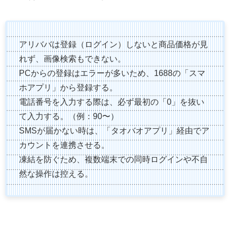
アリババは登録（ログイン）しないと商品価格が見
れず、画像検索もできない。
PCからの登録はエラーが多いため、1688の「スマ
ホアプリ」から登録する。
電話番号を入力する際は、必ず最初の「0」を抜い
て入力する。（例：90〜）
SMSが届かない時は、「タオバオアプリ」経由でア
カウントを連携させる。
凍結を防ぐため、複数端末での同時ログインや不自
然な操作は控える。