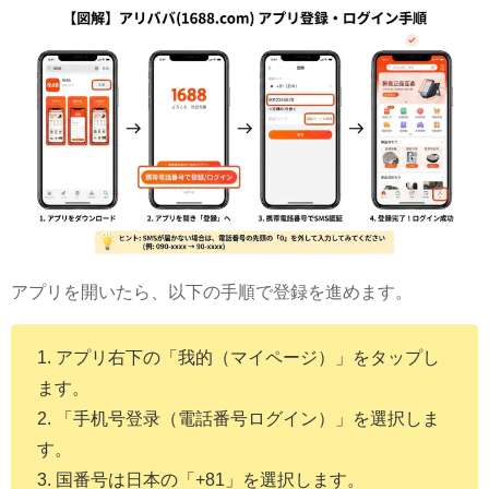
アプリを開いたら、以下の手順で登録を進めます。
1. アプリ右下の「我的（マイページ）」をタップし
ます。
2. 「手机号登录（電話番号ログイン）」を選択しま
す。
3. 国番号は日本の「+81」を選択します。