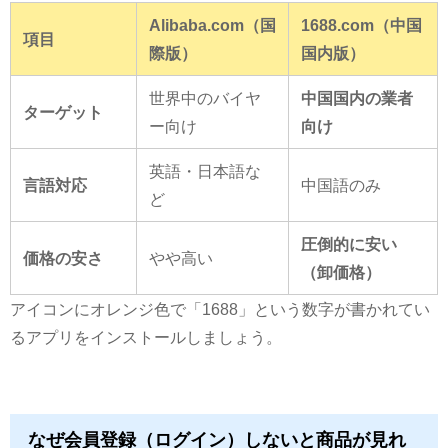
Alibaba.com（国
1688.com（中国
項目
際版）
国内版）
世界中のバイヤ
中国国内の業者
ターゲット
ー向け
向け
英語・日本語な
言語対応
中国語のみ
ど
圧倒的に安い
価格の安さ
やや高い
（卸価格）
アイコンにオレンジ色で「1688」という数字が書かれてい
るアプリをインストールしましょう。
なぜ会員登録（ログイン）しないと商品が見れ