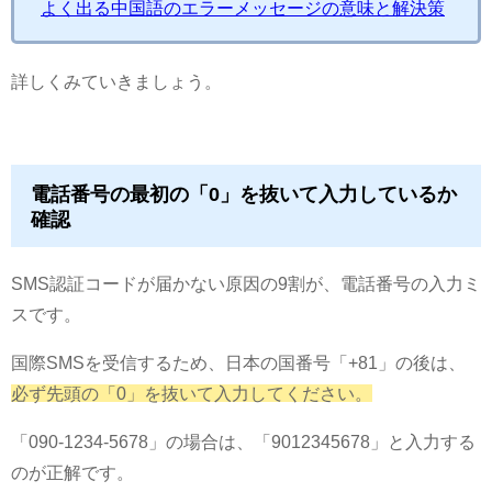
よく出る中国語のエラーメッセージの意味と解決策
詳しくみていきましょう。
電話番号の最初の「0」を抜いて入力しているか
確認
SMS認証コードが届かない原因の9割が、電話番号の入力ミ
スです。
国際SMSを受信するため、日本の国番号「+81」の後は、
必ず先頭の「0」を抜いて入力してください。
「090-1234-5678」の場合は、「9012345678」と入力する
のが正解です。