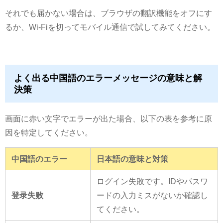
それでも届かない場合は、ブラウザの翻訳機能をオフにす
るか、Wi-Fiを切ってモバイル通信で試してみてください。
よく出る中国語のエラーメッセージの意味と解
決策
画面に赤い文字でエラーが出た場合、以下の表を参考に原
因を特定してください。
中国語のエラー
日本語の意味と対策
ログイン失敗です。IDやパスワ
登录失败
ードの入力ミスがないか確認し
てください。