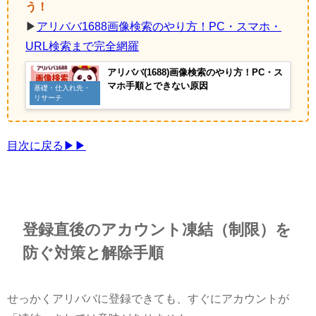
う！
▶
アリババ1688画像検索のやり方！PC・スマホ・
URL検索まで完全網羅
アリババ(1688)画像検索のやり方！PC・ス
マホ手順とできない原因
基礎・仕入れ先・
リサーチ
目次に戻る▶▶
登録直後のアカウント凍結（制限）を
防ぐ対策と解除手順
せっかくアリババに登録できても、すぐにアカウントが