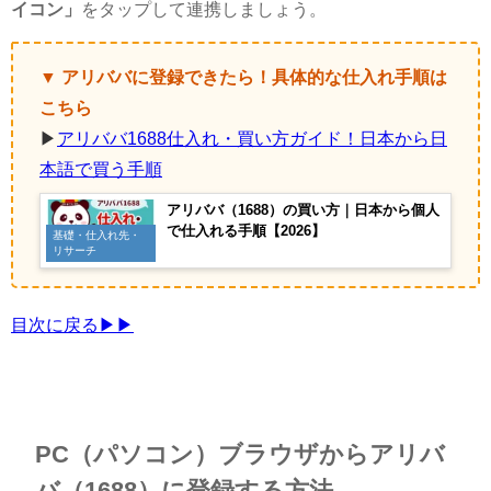
イコン」
をタップして連携しましょう。
▼ アリババに登録できたら！具体的な仕入れ手順は
こちら
▶
アリババ1688仕入れ・買い方ガイド！日本から日
本語で買う手順
アリババ（1688）の買い方｜日本から個人
で仕入れる手順【2026】
基礎・仕入れ先・
リサーチ
目次に戻る▶▶
PC（パソコン）ブラウザからアリバ
バ（1688）に登録する方法