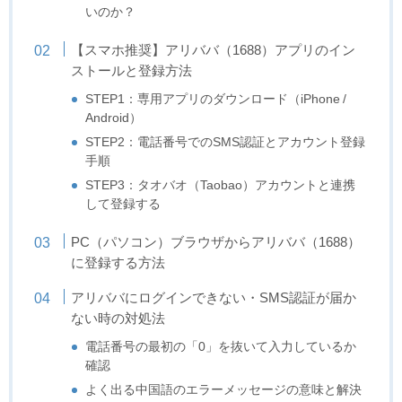
いのか？
【スマホ推奨】アリババ（1688）アプリのイン
ストールと登録方法
STEP1：専用アプリのダウンロード（iPhone /
Android）
STEP2：電話番号でのSMS認証とアカウント登録
手順
STEP3：タオバオ（Taobao）アカウントと連携
して登録する
PC（パソコン）ブラウザからアリババ（1688）
に登録する方法
アリババにログインできない・SMS認証が届か
ない時の対処法
電話番号の最初の「0」を抜いて入力しているか
確認
よく出る中国語のエラーメッセージの意味と解決