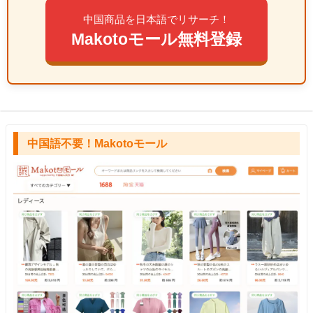
中国商品を日本語でリサーチ！
Makotoモール無料登録
中国語不要！Makotoモール