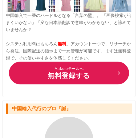
中国輸入で一番のハードルとなる「言葉の壁」。 「画像検索がう
まくいかない」「変な日本語翻訳で意味がわからない」と諦めて
いませんか？
システム利用料はもちろん
無料
。アカウント一つで、リサーチか
ら発注、国際配送の指示まで一元管理が可能です。まずは無料登
録で、その使いやすさを体感してください。
Makotoモールへ
無料登録する
中国輸入代行のプロ『誠』