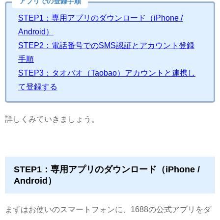
アプリでの登録手順
STEP1：専用アプリのダウンロード（iPhone /
Android）
STEP2：電話番号でのSMS認証とアカウント登録
手順
STEP3：タオバオ（Taobao）アカウントと連携し
て登録する
詳しくみていきましょう。
STEP1：専用アプリのダウンロード（iPhone /
Android）
まずはお使いのスマートフォンに、1688の公式アプリをダ