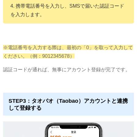
4. 携帯電話番号を入力し、SMSで届いた認証コード
を入力します。
※電話番号を入力する際は、最初の「0」を取って入力して
ください。（例：9012345678）
認証コードが通れば、無事にアカウント登録が完了です。
STEP3：タオバオ（Taobao）アカウントと連携
して登録する