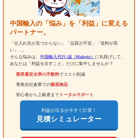
中国輸入の「悩み」を「利益」に変える
パートナー。
「仕入れ先が見つからない」「品質が不安」「送料が高
い」...。
そんな悩みは、
中国輸入代行-誠（Makoto）
に丸投げして、
あなたは「利益を出すこと」だけに集中しませんか？
業界最安水準の手数料
でコスト削減
青島自社倉庫での
徹底検品
初心者から上級者まで
トータルサポート
利益が出るか今すぐ計算！
見積シミュレーター