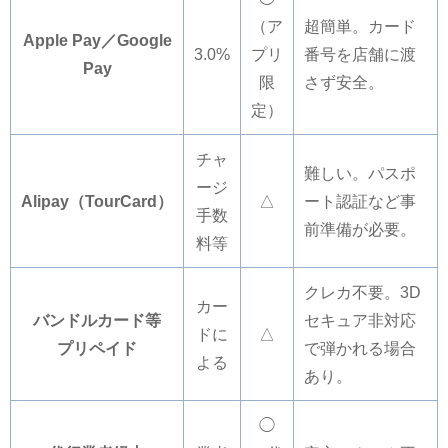
（ア
超簡単。カード
Apple Pay／Google
3.0%
プリ
番号を店舗に渡
Pay
限
さず安全。
定）
チャ
難しい。パスポ
ージ
Alipay（TourCard）
△
ート認証など事
手数
前準備が必要。
料等
クレカ不要。3D
カー
バンドルカード等
セキュア非対応
ドに
△
プリペイド
で弾かれる場合
よる
あり。
◯