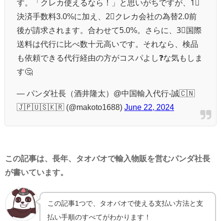
す。「クレカ使えるなら！」と思いがちですが、1⃣
決済手数料3.0%に加え、2⃣クレカ会社の為替2.0前
後が請求されます。合わせて5.0%。さらに、3⃣国際
送料は代行に比べ数十元高いです。それなら、検品
も依頼できる代行経由の方がコスパよし❓な気もしま
す🤔
— パンダ社長（酒井隆太）@中国輸入代行-誠🇨🇳
🇯🇵🇺🇸🇰🇷 (@makoto1688)
June 22, 2024
この記事は、長年、タオバオで輸入物販を営むパンダ社長
が書いています。
この記事1つで、タオバオで使える支払い方法と支
払い手順のすべてがわかります！