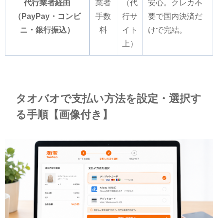
代行業者経由
業者
（代
安心。クレカ不
（PayPay・コンビ
手数
行サ
要で国内決済だ
ニ・銀行振込）
料
イト
けで完結。
上）
タオバオで支払い方法を設定・選択す
る手順【画像付き】