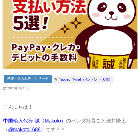
基礎・仕入れ先・リサーチ
Taobao_T-mall（タオバオ・天猫）
2026年6月16日
こんにちは！
中国輸入代行-誠（Makoto）
のパンダ社長こと酒井隆太
（
@makoto1688
）です＾＾