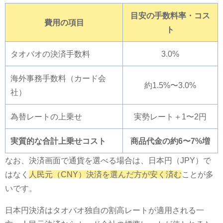
目安の手数料率・コス
費用の項目
ト
タオバオの決済手数料
3.0%
海外事務手数料（カード会
約1.5%〜3.0%
社）
為替レートの上乗せ
実勢レート＋1〜2円
実質的な合計上乗せコスト
商品代金の約6〜7%増
なお、決済画面で通貨を選べる場合は、日本円（JPY）で
はなく
人民元（CNY）決済を選んだ方が安く済む
ことが多
いです。
日本円決済はタオバオ独自の割高レートが適用される一