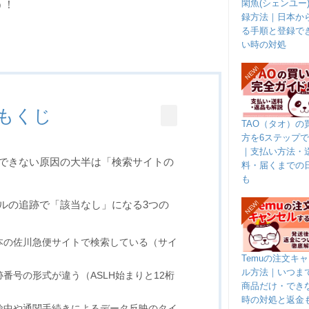
閑魚(シェンユー
う！
録方法｜日本か
る手順と登録で
い時の対処
NEW!
もくじ
TAO（タオ）の
方を6ステップ
｜支払い方法・
できない原因の大半は「検索サイトの
料・届くまでの
も
NEW!
ルの追跡で「該当なし」になる3つの
本の佐川急便サイトで検索している（サイ
Temuの注文キ
ル方法｜いつま
番号の形式が違う（ASLH始まりと12桁
商品だけ・でき
時の対処と返金
輸中や通関手続きによるデータ反映のタイ