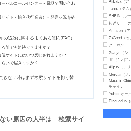
Alibaba（
ローバルコールセンターへ電話で問い合わ
Temu（テム
SHEIN（シ
販サイト・輸入代行業者）へ発送状況を確
転送サービ
Amazon（
ルの追跡に関するよくある質問(FAQ)
7sGood（
クーポン
する前でも追跡できますか？
Xianyu（
急便サイトにはいつ反映されますか？
JD_ジンド
くらいで届きますか？
Alipay（
Mercari（
できない時はまず検索サイトを切り替
Made-in-
チャイナ）
Yahoo!
Pinduodu
ない原因の大半は「検索サイ