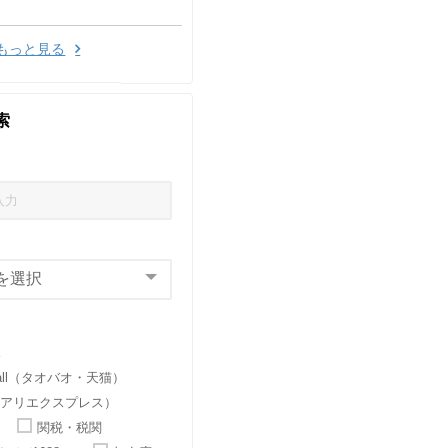
もっと見る
索
ス
-mall（タオバオ・天猫）
ess（アリエクスプレス）
関税・税関