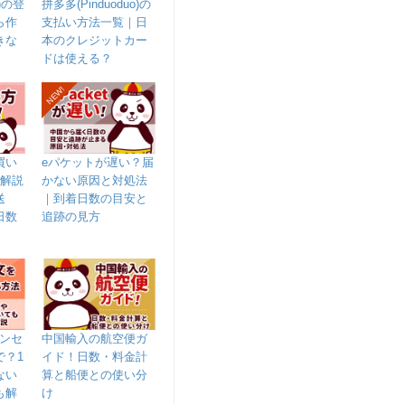
)の登
拼多多(Pinduoduo)の
ら作
支払い方法一覧｜日
きな
本のクレジットカー
ドは使える？
NEW!
買い
eパケットが遅い？届
で解説
かない原因と対処法
送
｜到着日数の目安と
日数
追跡の見方
ャンセ
中国輸入の航空便ガ
で？1
イド！日数・料金計
ない
算と船便との使い分
も解
け