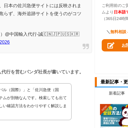
、日本の佐川急便サイトには反映されま
ご利用前のご
ムより
日本語
焦らず、海外追跡サイトを使うのがコツ
（365日24
＼
無料相談
中国輸入代行-誠🇨🇳🇯🇵🇺🇸🇰🇷
 2026
お
入代行を営むパンダ社長が書いています。
最新記事・更
バル（国際）」と「佐川急便（国
新着記事
テムが別物なんです。検索しても出て
しい確認方法をわかりやすく解説しま
NEW!