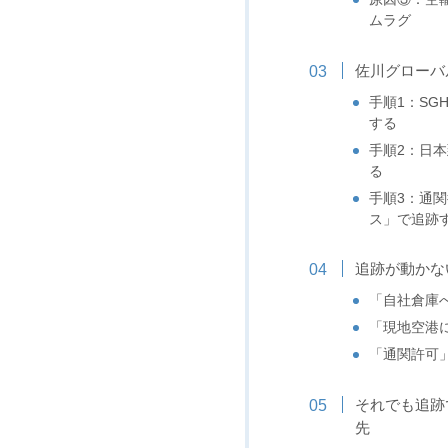
ムラグ
佐川グローバ
手順1：S
する
手順2：日本
る
手順3：通
ス」で追跡
追跡が動かな
「自社倉庫
「現地空港
「通関許可
それでも追跡
先