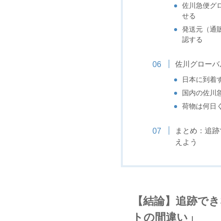
佐川急便グ
せる
発送元（通
認する
佐川グローバ
日本に到着
国内の佐川
荷物は何日
まとめ：追跡
えよう
【結論】追跡でき
トの間違い」