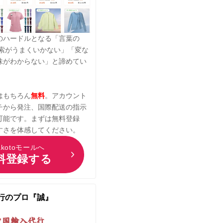
のハードルとなる「言葉の
検索がうまくいかない」「変な
味がわからない」と諦めてい
はもちろん
無料
。アカウント
チから発注、国際配送の指示
可能です。まずは無料登録
すさを体感してください。
akotoモールへ
料登録する
行のプロ『誠』