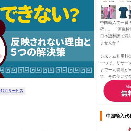
中国輸入で一番
壁」。 「画像
日本語翻訳で意
ませんか？
システム利用料
一つで、リサー
まで一元管理が
で、その使いや
M
代行サービス
無
中国輸入代