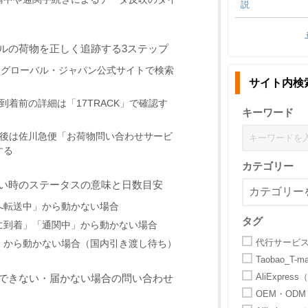
説
ルの荷物を正しく追跡する3ステップ
GHグローバル・ジャパン公式サイトで検索
サイト内検
到着前の詳細は「17TRACK」で確認す
キーワード
関後は佐川急便「お荷物問い合わせサービ
する
カテゴリー
い時のステータスの意味と日数目安
へ転送中」から動かない場合
タグ
に到着」「通関中」から動かない場合
代行サービ
」から動かない場合（国内引き渡し待ち）
Taobao_T
AliExpr
できない・届かない場合の問い合わせ
OEM・ODM