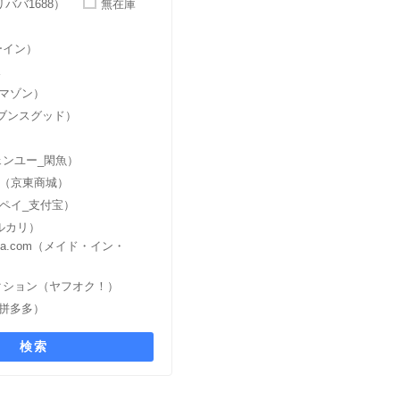
アリババ1688）
無在庫
）
ーイン）
ス
アマゾン）
セブンスグッド）
シェンユー_閑魚）
ン（京東商城）
アリペイ_支付宝）
メルカリ）
China.com（メイド・イン・
オークション（ヤフオク！）
o（拼多多）
検索