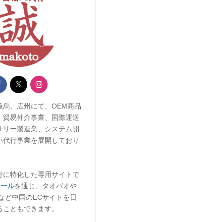
義烏、広州にて、OEM商品
、貿易仲介事業、国際運送
サリー製造業、システム開
い代行事業を展開しており
行に特化した専用サイトで
モール
を通じ、タオバオや
8など中国のECサイトを日
ることもできます。