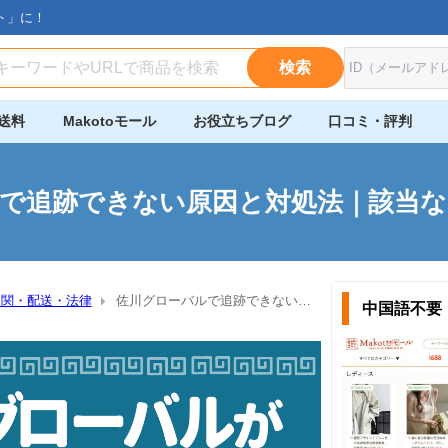
ト」に！
検索
送料
Makotoモール
お役立ちブログ
口コミ・評判
で追跡できない原因と対処法｜該当
通関・配送・法律
佐川グローバルで追跡できない原
中国語不要！
ない